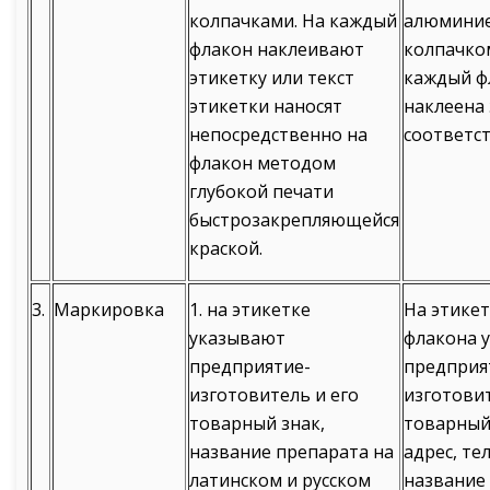
колпачками. На каждый
алюмини
флакон наклеивают
колпачко
этикетку или текст
каждый ф
этикетки наносят
наклеена 
непосредственно на
соответст
флакон методом
глубокой печати
быстрозакрепляющейся
краской.
3.
Маркировка
1. на этикетке
На этике
указывают
флакона 
предприятие-
предприя
изготовитель и его
изготовит
товарный знак,
товарный
название препарата на
адрес, те
латинском и русском
название