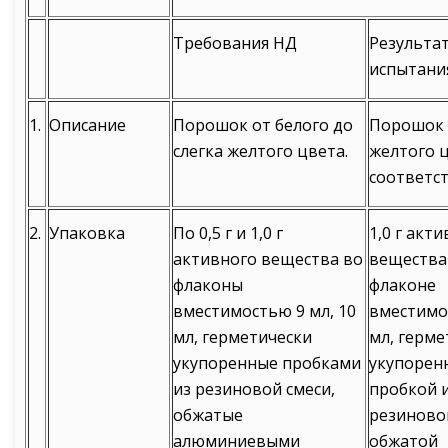
Требования НД
Результа
испытани
1.
Описание
Порошок от белого до
Порошок 
слегка желтого цвета.
желтого ц
соответст
2.
Упаковка
По 0,5 г и 1,0 г
1,0 г акт
активного вещества во
вещества
флаконы
флаконе
вместимостью 9 мл, 10
вместимо
мл, герметически
мл, герме
укупоренные пробками
укупорен
из резиновой смеси,
пробкой 
обжатые
резиновой
алюминиевыми
обжатой