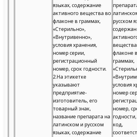
языках, содержание
препарат
активного вещества во
латинско
флаконе в граммах,
русском я
«Стерильно»,
содержан
«Внутривенно»,
активног
условия хранения,
вещества
номер серии,
флаконе 
регистрационный
граммах,
номер, срок годности.
«Стериль
2.На этикетке
«Внутрим
указывают
условия х
предприятие-
номер сер
изготовитель, его
регистра
товарный знак,
номер, ср
название препарата на
годности,
латинском и русском
код,
языках, содержание
соответст