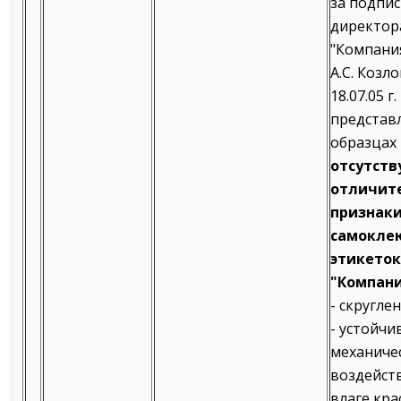
за подпи
директор
"Компани
А.С. Козл
18.07.05 г
представ
образцах
отсутств
отличит
признак
самокле
этикето
"Компани
- скругле
- устойчи
механиче
воздейст
влаге крас