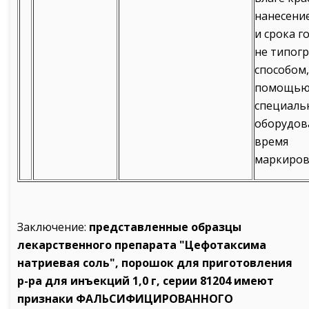
нанесени
и срока г
не типог
способом,
помощь
специаль
оборудов
время
маркиров
Заключение:
представленные образцы
лекарственного препарата "Цефотаксима
натриевая соль", порошок для приготовления
р-ра для инъекций 1,0 г, серии 81204 имеют
признаки ФАЛЬСИФИЦИРОВАННОГО