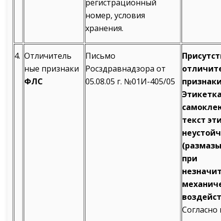
регистрационный
номер, условия
хранения.
4.
Отличитель
Письмо
Присутс
ные признаки
Росздравнадзора от
отличит
ФЛС
05.08.05 г. №01И-405/05
признак
Этикетк
самокле
текст эт
неустой
(размазы
при
незначи
механич
воздейст
Согласно