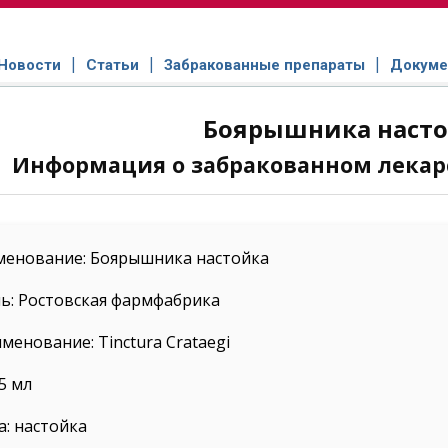
Новости
Статьи
Забракованные препараты
Докуме
Боярышника наст
Информация о забракованном лекар
менование: Боярышника настойка
ь: Ростовская фармфабрика
менование: Tinctura Crataegi
25 мл
: настойка