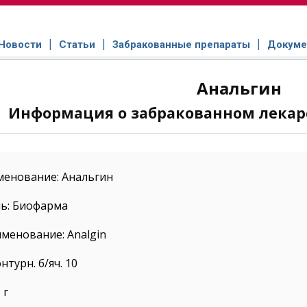
Новости
Статьи
Забракованные препараты
Докуме
Анальгин
Информация о забракованном лекар
менование: Анальгин
ь: Биофарма
менование: Analgin
нтурн. б/яч. 10
 г