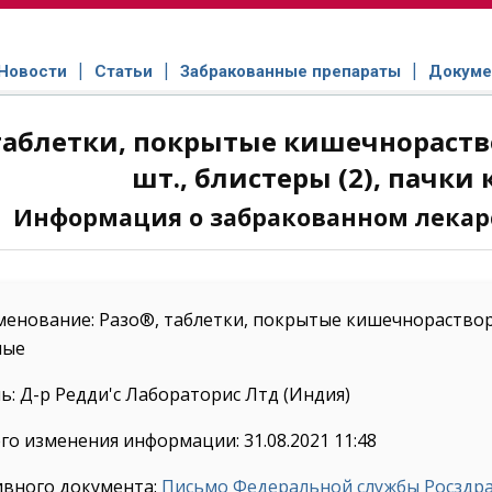
Новости
Статьи
Забракованные препараты
Докуме
таблетки, покрытые кишечнораств
шт., блистеры (2), пачки
Информация о забракованном лекар
енование: Разо®, таблетки, покрытые кишечнорастворим
ные
: Д-р Редди'с Лабораторис Лтд (Индия)
го изменения информации: 31.08.2021 11:48
ивного документа:
Письмо Федеральной службы Росздрав