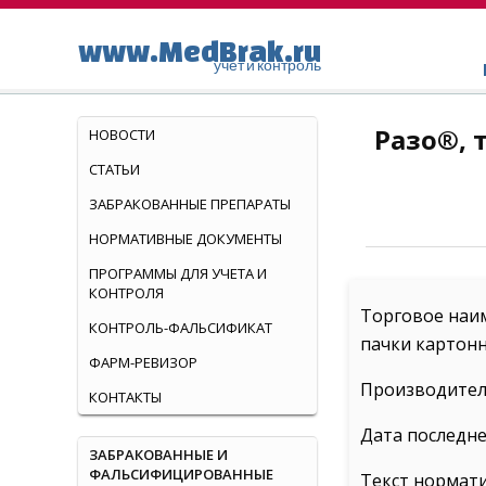
www.MedBrak.ru
учет и контроль
Разо®, 
НОВОСТИ
СТАТЬИ
ЗАБРАКОВАННЫЕ ПРЕПАРАТЫ
НОРМАТИВНЫЕ ДОКУМЕНТЫ
ПРОГРАММЫ ДЛЯ УЧЕТА И
КОНТРОЛЯ
Торговое наим
КОНТРОЛЬ-ФАЛЬСИФИКАТ
пачки картон
ФАРМ-РЕВИЗОР
Производитель
КОНТАКТЫ
Дата последне
ЗАБРАКОВАННЫЕ И
ФАЛЬСИФИЦИРОВАННЫЕ
Текст нормат