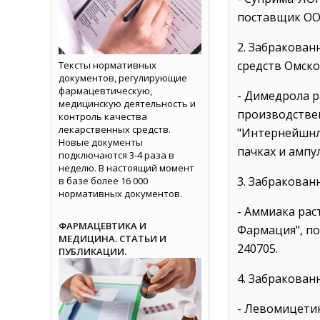
поставщик ООО
2. Забракован
средств Омско
Тексты нормативных
документов, регулирующие
фармацевтическую,
- Димедрола р
медицинскую деятельность и
производстве
контроль качества
лекарственных средств.
"Интернейшнл-
Новые документы
пачках и ампул
подключаются 3-4 раза в
неделю. В настоящий момент
3. Забракован
в базе более 16 000
нормативных документов.
- Аммиака рас
ФАРМАЦЕВТИКА И
Фармация", по
МЕДИЦИНА. СТАТЬИ И
240705.
ПУБЛИКАЦИИ.
4. Забракован
- Левомицетин