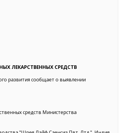
НЫХ ЛЕКАРСТВЕННЫХ СРЕДСТВ
ого развития сообщает о выявлении
рственных средств Министерства
одства "Шрея Лайф Саенсиз Пвт. Лтд.", Индия,