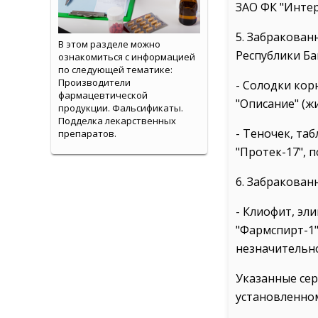
ЗАО ФК "Интер
5. Забракован
В этом разделе можно
Республики Ба
ознакомиться с информацией
по следующей тематике:
Производители
- Солодки кор
фармацевтической
"Описание" (ж
продукции. Фальсификаты.
Подделка лекарственных
- Теночек, та
препаратов.
"Протек-17", п
6. Забракован
- Клиофит, эл
"Фармспирт-1"
незначительног
Указанные сер
установленном