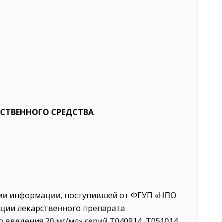
СТВЕННОГО СРЕДСТВА
нии информации, поступившей от ФГУП «НПО
ации лекарственного препарата
введения 20 мг/мл» серий Т040914, Т051014,