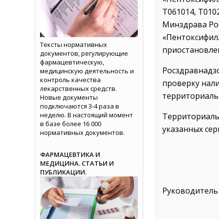
Т061014, Т01
Минздрава Рос
«Пентоксифилл
Тексты нормативных
приостановлен
документов, регулирующие
фармацевтическую,
Росздравнадз
медицинскую деятельность и
контроль качества
проверку нали
лекарственных средств.
территориаль
Новые документы
подключаются 3-4 раза в
неделю. В настоящий момент
Территориаль
в базе более 16 000
указанных сер
нормативных документов.
ФАРМАЦЕВТИКА И
МЕДИЦИНА. СТАТЬИ И
ПУБЛИКАЦИИ.
Руководитель