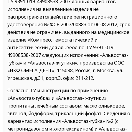
ТУ 9391-019-49908538-2007 данных вариантов
исполнения на выявленные изделия не
распространяется действие регистрационного
удостоверения № ФСР 2007/00883 от 06.08.2012, срок
действия не ограничен, выданного на медицинское
изделие «Компресс гемостатический и
антисептический для альвеол по ТУ 9391-019­
49908538-2007 следующих исполнений: «Альвостаз-
губка» и «Альвостаз-жгутики», производства ООО
«НКФ ОМЕГА-ДЕНТ», 115088, Россия, г. Москва, ул.
Угрешская, д.31, корп.З, офис 211-212.
Согласно ТУ и инструкции по применению
«Альвостаз-губка» и «Альвостаз- жгутики»
пропитаны лечебным составом: масло оливковое,
эвгенол, йодоформ, трикальций фосфат. Сведения о
вариантах исполнения «Альвостаз-губка» №2 (с
метронидазолом и хлоргексидином) и «Альвостаз-