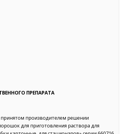
ТВЕННОГО ПРЕПАРАТА
 о принятом производителем решении
порошок для приготовления раствора для
обки картонные, для стационаров» серии 660716