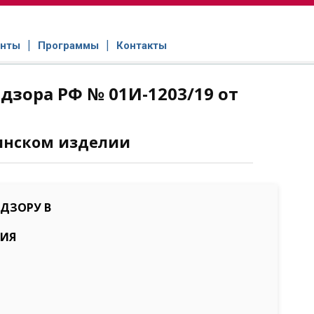
нты
Программы
Контакты
зора РФ № 01И-1203/19 от
инском изделии
ДЗОРУ В
НИЯ