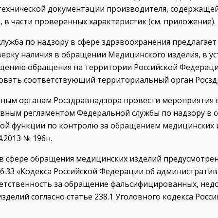
технической документации производителя, содержащей
 в части проверенных характеристик (см. приложение).
лужба по надзору в сфере здравоохранения предлагае
ерку наличия в обращении Медицинского изделия, в у
щению обращения на территории Российской Федерации
вать соответствующий территориальный орган Росзд
ным органам Росздравнадзора провести мероприятия в
вным регламентом Федеральной службы по надзору в с
ной функции по контролю за обращением медицинских
4.2013 № 196н.
 в сфере обращения медицинских изделий предусмотрен
и 6.33 «Кодекса Российской Федерации об администрати
ветственность за обращение фальсифицированных, нед
зделий согласно статье 238.1 Уголовного кодекса Росс