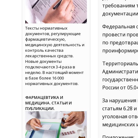
требованиям 
документации,
Федеральная с
Тексты нормативных
документов, регулирующие
провести пров
фармацевтическую,
по предотвра
медицинскую деятельность и
проинформиро
контроль качества
лекарственных средств.
Новые документы
Территориаль
подключаются 3-4 раза в
Администрати
неделю. В настоящий момент
в базе более 16 000
государствен
нормативных документов.
России от 05.0
ФАРМАЦЕВТИКА И
За нарушения
МЕДИЦИНА. СТАТЬИ И
статьям 6.28 
ПУБЛИКАЦИИ.
уголовная от
медицинских и
Приложение: