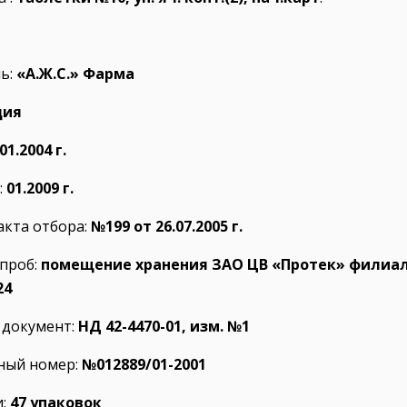
ь:
«А.Ж.С.» Фарма
ция
01.2004 г.
:
01.2009 г.
акта отбора:
№199
от 26.07.2005 г.
 проб:
помещение хранения
ЗАО ЦВ «Протек» филиал 
24
документ:
НД 42-4470-01, изм. №1
ный номер:
№012889/01-2001
и:
47 упаковок