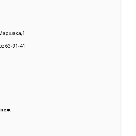
С
 Маршака,1
кс: 63-91-41
онеж