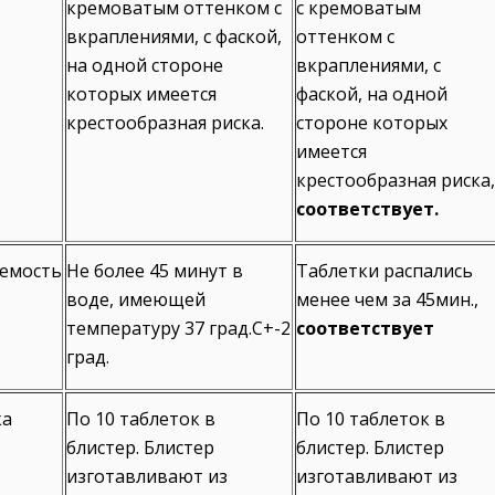
кремоватым оттенком с
с кремоватым
вкраплениями, с фаской,
оттенком с
на одной стороне
вкраплениями, с
которых имеется
фаской, на одной
крестообразная риска.
стороне которых
имеется
крестообразная риска,
соответствует.
аемость
Не более 45 минут в
Таблетки распались
воде, имеющей
менее чем за 45мин.,
температуру 37 град.С+-2
соответствует
град.
ка
По 10 таблеток в
По 10 таблеток в
блистер. Блистер
блистер. Блистер
изготавливают из
изготавливают из