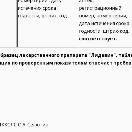
номер серии , дату
аптек,
истечения срока
регистрационный
годности, штрих-код.
номер, номер серии,
дата истечения срока
годности, штрих-код,
соответствует.
бразец лекарственного препарата "Лидевин", таблет
ция по проверенным показателям отвечает требова
ЦККСЛС О.А. Селютин