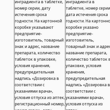
инградиента в таблетке,
инградиента в
номер серии, дату
таблетке, номер серии
истечения срока
дата истечения срока
годности. На картонной
годности. На картонн
коробке указывают
коробке указано
предприятие-
предприятие-
изготовитель, товарный
изготовитель,
знак и адрес, название
товарный знак и адрес
препарата, количество
название препарата,
таблеток в упаковке,
количество таблеток 
условия хранения,
упаковке, условия
предупредительная
хранения,
надпись «Дозировка в
предупредительная
соответствии с
надпись «Дозировка в
указаниями врача»,
соответствии с
условия отпуска из аптек,
указаниями врача»,
регистрационный номер,
условия отпуска из