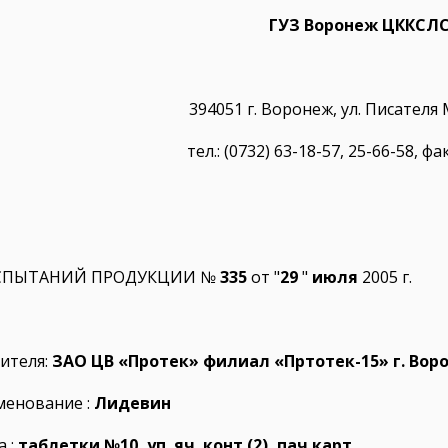
ГУЗ Воронеж ЦККСЛ
394051 г. Воронеж, ул. Писателя
тел.: (0732) 63-18-57, 25-66-58, фа
CПЫТАНИЙ ПРОДУКЦИИ №
335
от "
29
"
июля
2005 г.
ителя:
ЗАО ЦВ «Протек» филиал «Пртотек-15» г. Вор
менование :
Лидевин
а :
таблетки №10, уп. яч. конт.(2), пач.карт
.