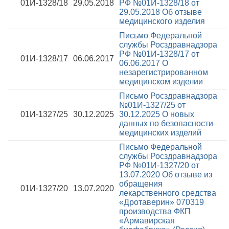
01И-1328/18
29.05.2018
РФ №01И-1328/18 от
29.05.2018
Об отзыве
медицинского изделия
Письмо Федеральной
службы Росздравнадзора
РФ №01И-1328/17 от
01И-1328/17
06.06.2017
06.06.2017
О
незарегистрированном
медицинском изделии
Письмо Росздравнадзора
№01И-1327/25 от
01И-1327/25
30.12.2025
30.12.2025
О новых
данных по безопасности
медицинских изделий
Письмо Федеральной
службы Росздравнадзора
РФ №01И-1327/20 от
13.07.2020
Об отзыве из
обращения
01И-1327/20
13.07.2020
лекарственного средства
«Дротаверин» 070319
производства ФКП
«Армавирская