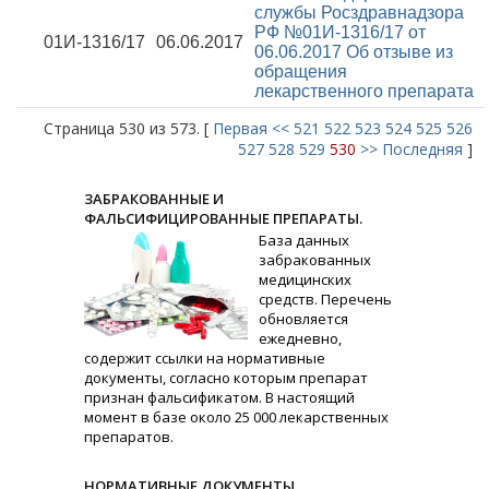
службы Росздравнадзора
РФ №01И-1316/17 от
01И-1316/17
06.06.2017
06.06.2017
Об отзыве из
обращения
лекарственного препарата
Страница 530 из 573. [
Первая
<<
521
522
523
524
525
526
527
528
529
530
>>
Последняя
]
ЗАБРАКОВАННЫЕ И
ФАЛЬСИФИЦИРОВАННЫЕ ПРЕПАРАТЫ.
База данных
забракованных
медицинских
средств. Перечень
обновляется
ежедневно,
содержит ссылки на нормативные
документы, согласно которым препарат
признан фальсификатом. В настоящий
момент в базе около 25 000 лекарственных
препаратов.
НОРМАТИВНЫЕ ДОКУМЕНТЫ.