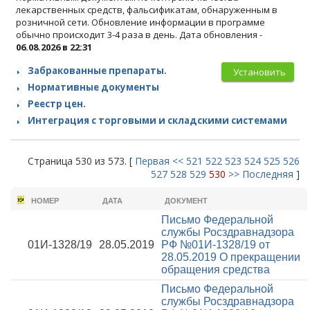
лекарственных средств, фальсификатам, обнаруженным в
розничной сети. Обновление информации в программе
обычно происходит 3-4 раза в день. Дата обновления -
06.08.2026 в 22:31
Забракованные препараты.
Установить
Нормативные документы
Реестр цен.
Интеграция с торговыми и складскими системами
Страница 530 из 573. [
Первая
<<
521
522
523
524
525
526
527
528
529
530
>>
Последняя
]
НОМЕР
ДАТА
ДОКУМЕНТ
Письмо Федеральной
службы Росздравнадзора
01И-1328/19
28.05.2019
РФ №01И-1328/19 от
28.05.2019
О прекращении
обращения средства
Письмо Федеральной
службы Росздравнадзора