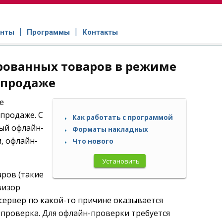
нты
Программы
Контакты
ованных товаров в режиме
 продаже
е
 продаже. С
Как работать с программой
ый офлайн-
Форматы накладных
, офлайн-
Что нового
Установить
ров (такие
визор
 сервер по какой-то причине оказывается
-проверка. Для офлайн-проверки требуется