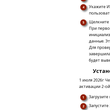
Укажите И
пользовате
Щелкните 
При перво
инициализа
данные. Э
Для прове
завершилас
будет выв
Устан
1 июля 2026г Ч
активации 2-ой
Загрузите 
Запустите