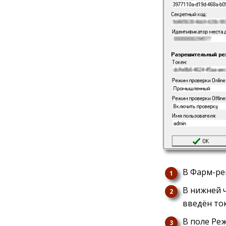
В Фарм-ре
В нижней ч
введён ток
В поле Ре