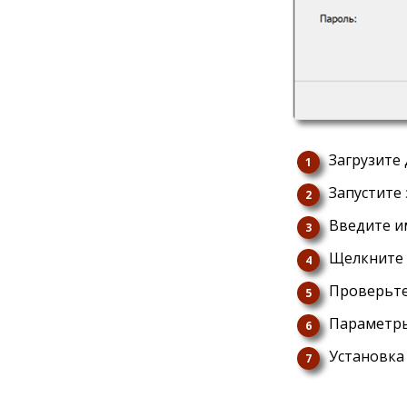
Загрузите
Запустите
Введите и
Щелкните 
Проверьте,
Параметры
Установка